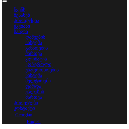
ჩვენს
შესახებ
პროდუქცია
ჭკვიანი
სახლი
დაშვების
სისტემა
განათების
მართვა
კლიმატის
კონტროლი
უსაფრთხოების
სისტემა
მულტირუმი
ფარდა-
ჟალუზის
მართვა
პროექტები
კონტაქტი
Georgian
English