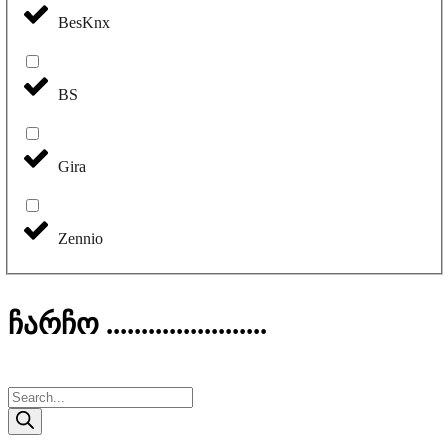
BesKnx
BS
Gira
Zennio
ჩარჩო .......................
Products
search