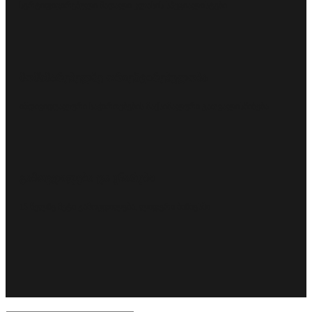
სერტიფიცირებული მაღალი კლასის სპეციალისტები.
მომხმარებელზე ორიენტირებულობა
ინდივიდუალური საჭიროებების მაქსიმალური გათვალისწინება.
გამოცდილება და უნარები
15 წელზე მეტი გამოცდილება, ლიდერი ბიზნესში