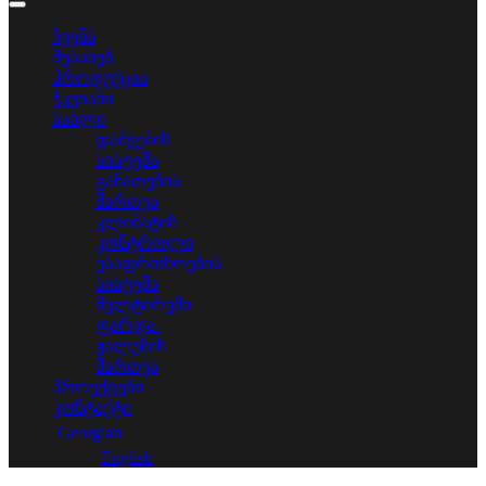
ჩვენს
შესახებ
პროდუქცია
ჭკვიანი
სახლი
დაშვების
სისტემა
განათების
მართვა
კლიმატის
კონტროლი
უსაფრთხოების
სისტემა
მულტირუმი
ფარდა-
ჟალუზის
მართვა
პროექტები
კონტაქტი
Georgian
English