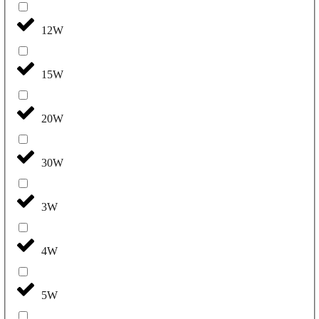
12W
15W
20W
30W
3W
4W
5W