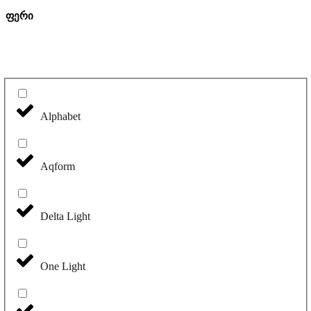
ფერი
Alphabet
Aqform
Delta Light
One Light