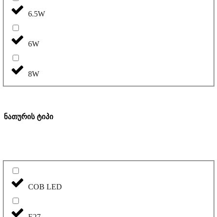
6.5W
6W
8W
ნათურის ტიპი
COB LED
E27