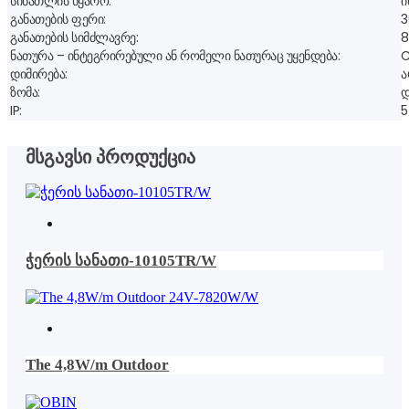
სინათლის წყარო:
ი
განათების ფერი:
3
განათების სიმძლავრე:
ნათურა – ინტეგრირებული ან რომელი ნათურაც უყენდება:
C
დიმირება:
ა
ზომა:
დ
IP:
5
მსგავსი პროდუქცია
This
product
has
ჭერის სანათი-10105TR/W
multiple
variants.
The
options
This
may
product
be
has
The 4,8W/m Outdoor
chosen
multiple
on
variants.
the