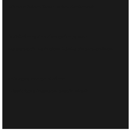
სერტიფიცირებული მაღალი კლასის სპეციალისტები.
მომხმარებელზე ორიენტირებულობა
ინდივიდუალური საჭიროებების მაქსიმალური გათვალისწინება.
გამოცდილება და უნარები
15 წელზე მეტი გამოცდილება, ლიდერი ბიზნესში