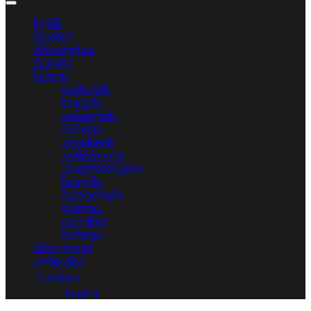
ჩვენს
შესახებ
პროდუქცია
ჭკვიანი
სახლი
დაშვების
სისტემა
განათების
მართვა
კლიმატის
კონტროლი
უსაფრთხოების
სისტემა
მულტირუმი
ფარდა-
ჟალუზის
მართვა
პროექტები
კონტაქტი
Georgian
English