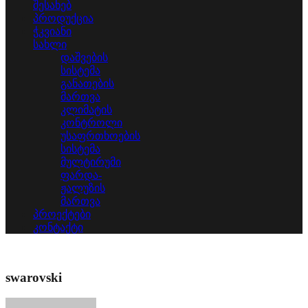
შესახებ
პროდუქცია
ჭკვიანი
სახლი
დაშვების
სისტემა
განათების
მართვა
კლიმატის
კონტროლი
უსაფრთხოების
სისტემა
მულტირუმი
ფარდა-
ჟალუზის
მართვა
პროექტები
კონტაქტი
swarovski