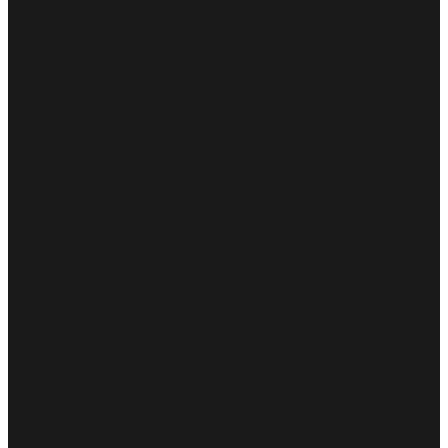
სანდოობა და პროფესიონალიზმი
სერტიფიცირებული მაღალი კლასის სპეციალისტები.
მომხმარებელზე ორიენტირებულობა
ინდივიდუალური საჭიროებების მაქსიმალური გათვალისწინება.
გამოცდილება და უნარები
15 წელზე მეტი გამოცდილება, ლიდერი ბიზნესში