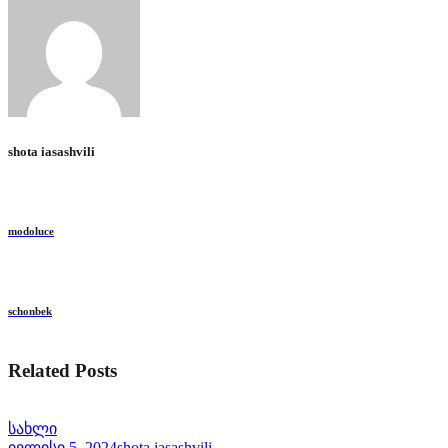
shota iasashvili
modoluce
schonbek
Related Posts
სახლი
ივლისი 5, 2024
shota iasashvili