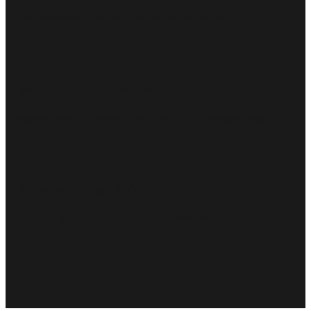
სერტიფიცირებული მაღალი კლასის სპეციალისტები.
მომხმარებელზე ორიენტირებულობა
ინდივიდუალური საჭიროებების მაქსიმალური გათვალისწინება.
გამოცდილება და უნარები
15 წელზე მეტი გამოცდილება, ლიდერი ბიზნესში