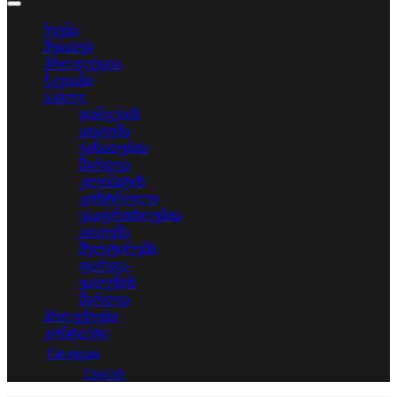
ჩვენს
შესახებ
პროდუქცია
ჭკვიანი
სახლი
დაშვების
სისტემა
განათების
მართვა
კლიმატის
კონტროლი
უსაფრთხოების
სისტემა
მულტირუმი
ფარდა-
ჟალუზის
მართვა
პროექტები
კონტაქტი
Georgian
English