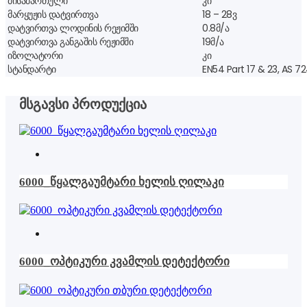
მისამართული
კი
მარყუჟის დატვირთვა
18 – 28ვ
დატვირთვა ლოდინის რეჟიმში
0.8მ/ა
დატვირთვა განგაშის რეჟიმში
19მ/ა
იზოლატორი
კი
სტანდარტი
EN54 Part 17 & 23, AS 7
მსგავსი პროდუქცია
This
product
has
6000_წყალგაუმტარი ხელის ღილაკი
multiple
variants.
The
options
This
may
product
be
has
6000_ოპტიკური კვამლის დეტექტორი
chosen
multiple
on
variants.
the
The
product
options