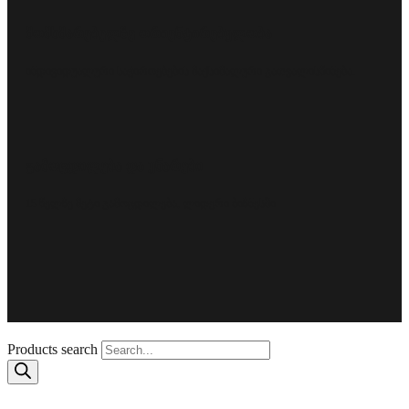
მომხმარებელზე ორიენტირებულობა
ინდივიდუალური საჭიროებების მაქსიმალური გათვალისწინება.
გამოცდილება და უნარები
15 წელზე მეტი გამოცდილება, ლიდერი ბიზნესში
Products search