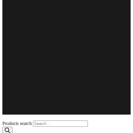
მომხმარებელზე ორიენტირებულობა
ინდივიდუალური საჭიროებების მაქსიმალური გათვალისწინება.
გამოცდილება და უნარები
15 წელზე მეტი გამოცდილება, ლიდერი ბიზნესში
Products search