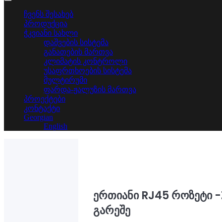
ჩვენს შესახებ
პროდუქცია
ჭკვიანი სახლი
დაშვების სისტემა
განათების მართვა
კლიმატის კონტროლი
უსაფრთხოების სისტემა
მულტირუმი
ფარდა-ჟალუზის მართვა
პროექტები
კონტაქტი
Georgian
English
ერთიანი RJ45 როზეტი -
გარეშე