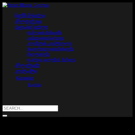
ჩვენს შესახებ
პროდუქცია
ჭკვიანი სახლი
დაშვების სისტემა
განათების მართვა
კლიმატის კონტროლი
უსაფრთხოების სისტემა
მულტირუმი
ფარდა-ჟალუზის მართვა
პროექტები
კონტაქტი
Georgian
English
Search
for: