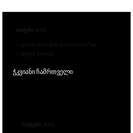
სისტემა: KNX
✓ ფარდა-ჟალუზის გაღება/დახურვა
✓ სცენის მართვა
ჭკვიანი ჩამრთველი
სისტემა: KNX