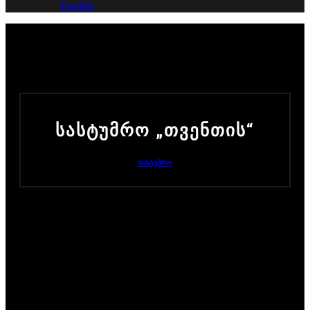
English
ᲡᲐᲡᲢᲣᲛᲠᲝ „ᲗᲕᲔᲜᲗᲘᲡ“
ᲡᲐᲡᲢᲣᲛᲠᲝ